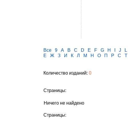
Все
9
A
B
C
D
E
F
G
H
I
J
L
Е
Ж
З
И
К
Л
М
Н
О
П
Р
С
Т
Количество изданий:
0
Страницы:
Ничего не найдено
Страницы: