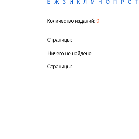
Е
Ж
З
И
К
Л
М
Н
О
П
Р
С
Т
Количество изданий:
0
Страницы:
Ничего не найдено
Страницы: