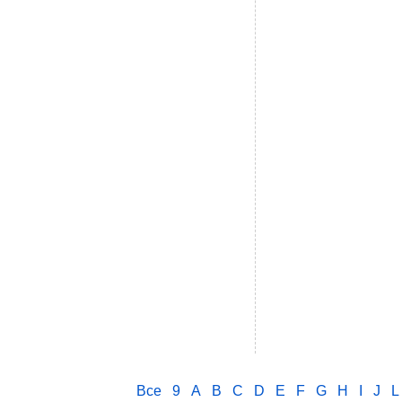
Все
9
A
B
C
D
E
F
G
H
I
J
L