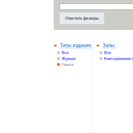
Типы издания:
Залы:
Все
Все
Журнал
Книгохранение 
Газета