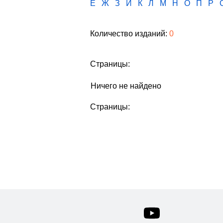
Е
Ж
З
И
К
Л
М
Н
О
П
Р
Количество изданий:
0
Страницы:
Ничего не найдено
Страницы: