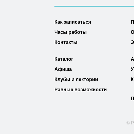
Как записаться
П
Часы работы
О
Контакты
Э
Каталог
А
Афиша
У
Клубы и лектории
К
Равные возможности
П
© Р