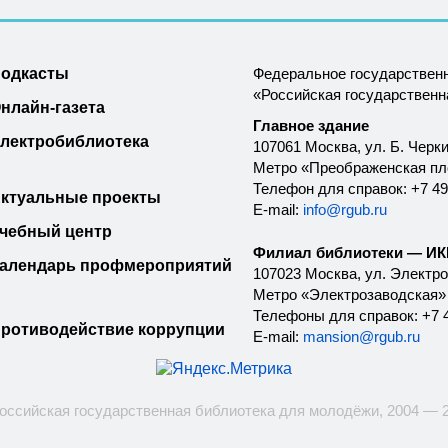
одкасты
Федеральное государствен
«Российская государствен
нлайн-газета
Главное здание
лектробиблиотека
107061 Москва, ул. Б. Черки
Метро «Преображенская п
Телефон для справок: +7 49
ктуальные проекты
E-mail:
info@rgub.ru
чебный центр
Филиал библиотеки — ИКК
алендарь профмероприятий
107023 Москва, ул. Электроз
Метро «Электрозаводская»
Телефоны для справок: +7 4
ротиводействие коррупции
E-mail:
mansion@rgub.ru
оссийская государственная библиотека для молодёжи, 2004 — 