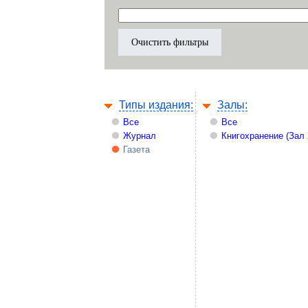
Типы издания:
Залы:
Все
Все
Журнал
Книгохранение (Зал
Газета