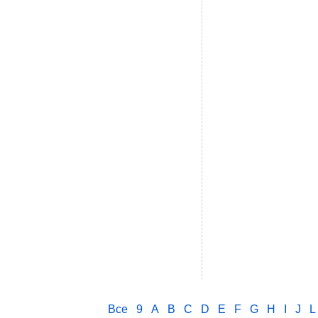
Все
9
A
B
C
D
E
F
G
H
I
J
L