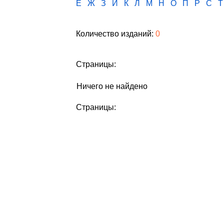
Е
Ж
З
И
К
Л
М
Н
О
П
Р
С
Т
Количество изданий:
0
Страницы:
Ничего не найдено
Страницы: