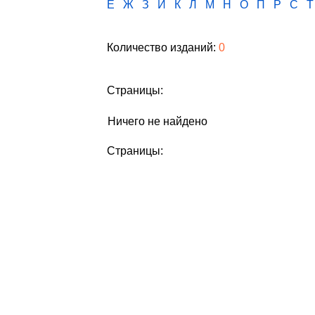
Е
Ж
З
И
К
Л
М
Н
О
П
Р
С
Т
Количество изданий:
0
Страницы:
Ничего не найдено
Страницы: