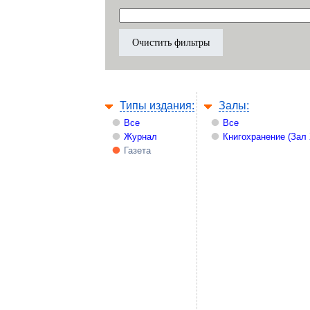
Типы издания:
Залы:
Все
Все
Журнал
Книгохранение (Зал
Газета