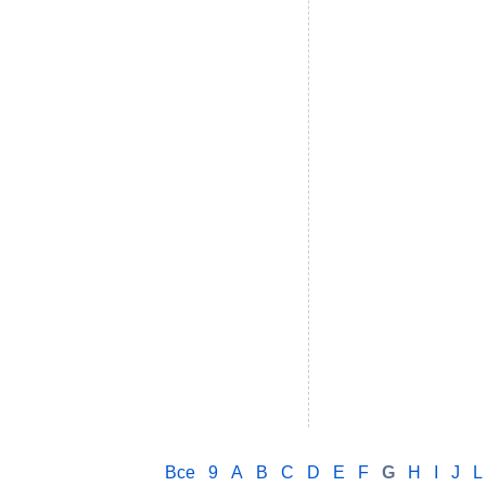
Все
9
A
B
C
D
E
F
G
H
I
J
L