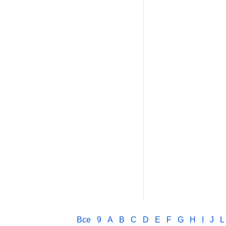
Все
9
A
B
C
D
E
F
G
H
I
J
L