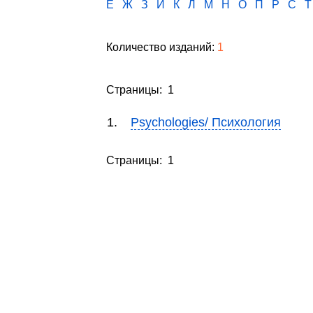
Е
Ж
З
И
К
Л
М
Н
О
П
Р
С
Т
Количество изданий:
1
Страницы: 1
1.
Psychologies/ Психология
Страницы: 1