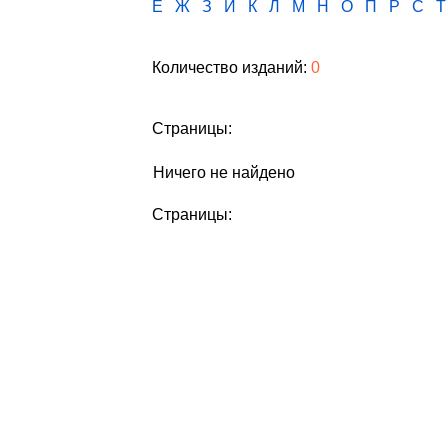
Е
Ж
З
И
К
Л
М
Н
О
П
Р
С
Т
Количество изданий:
0
Страницы:
Ничего не найдено
Страницы: