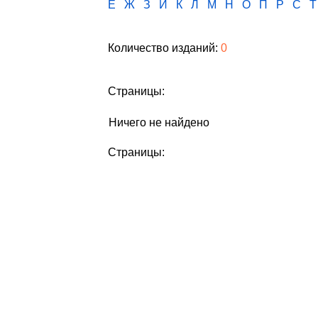
Е
Ж
З
И
К
Л
М
Н
О
П
Р
С
Т
Количество изданий:
0
Страницы:
Ничего не найдено
Страницы: