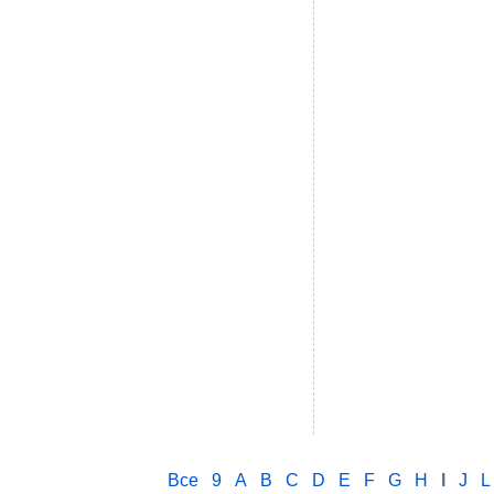
Все
9
A
B
C
D
E
F
G
H
I
J
L