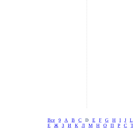
Все
9
A
B
C
D
E
F
G
H
I
J
L
Е
Ж
З
И
К
Л
М
Н
О
П
Р
С