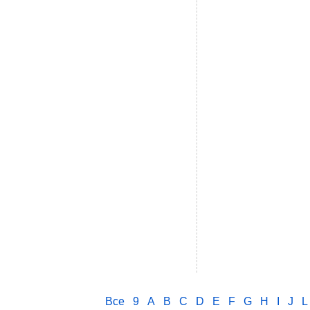
Все
9
A
B
C
D
E
F
G
H
I
J
L