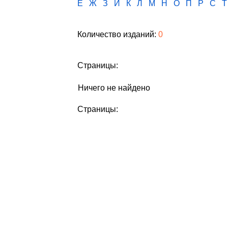
Е
Ж
З
И
К
Л
М
Н
О
П
Р
С
Т
Количество изданий:
0
Страницы:
Ничего не найдено
Страницы: