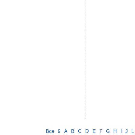
Все
9
A
B
C
D
E
F
G
H
I
J
L