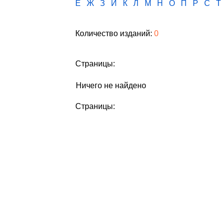
Е
Ж
З
И
К
Л
М
Н
О
П
Р
С
Т
Количество изданий:
0
Страницы:
Ничего не найдено
Страницы: