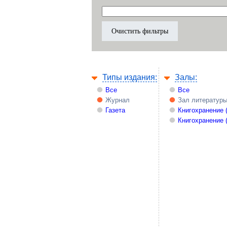
Типы издания:
Залы:
Все
Все
Журнал
Зал литературы
Газета
Книгохранение 
Книгохранение 