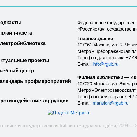
одкасты
Федеральное государствен
«Российская государствен
нлайн-газета
Главное здание
лектробиблиотека
107061 Москва, ул. Б. Черки
Метро «Преображенская п
Телефон для справок: +7 49
ктуальные проекты
E-mail:
info@rgub.ru
чебный центр
Филиал библиотеки — ИКК
алендарь профмероприятий
107023 Москва, ул. Электроз
Метро «Электрозаводская»
Телефоны для справок: +7 4
ротиводействие коррупции
E-mail:
mansion@rgub.ru
оссийская государственная библиотека для молодёжи, 2004 — 