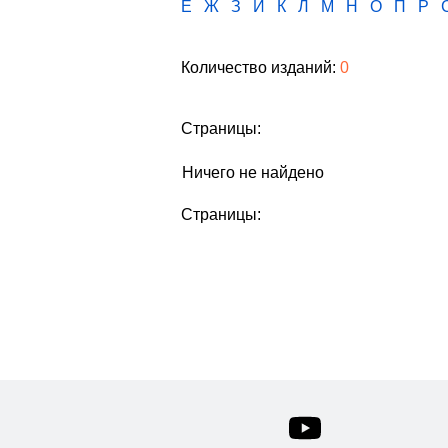
Е
Ж
З
И
К
Л
М
Н
О
П
Р
Количество изданий:
0
Страницы:
Ничего не найдено
Страницы: