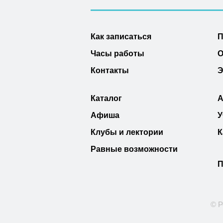
Как записаться
П
Часы работы
О
Контакты
Э
Каталог
А
Афиша
У
Клубы и лектории
К
Равные возможности
П
© Р